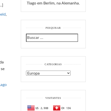
Tiago em Berlim, na Alemanha.
…]
ield
,
PESQUISAR
nda
CATEGORIAS
 se
Categorias
Lago
VISITANTES