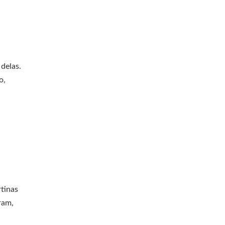
delas.
o,
tinas
ram,