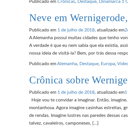
Publicado em
Crônicas
,
Destaque
,
Dinamarca
1 
Neve em Wernigerode
Publicado em
1 de julho de 2018
, atualizado em
2
A Alemanha possui muitas cidades que tenho von
A verdade é que eu nem sabia que ela existia, as
nossa ideia de visitá-la? Bem, por trás dessa res
Publicado em
Alemanha
,
Destaque
,
Europa
,
Víde
Crônica sobre Wernig
Publicado em
1 de julho de 2018
, atualizado em
1
Hoje vou te convidar a imaginar. Então, imagine
montanhosa. Agora imagine casinhas estreitas, g
de rendas. Imagine lustres nas paredes dessas ca
talvez, cavaleiros, camponeses, […]