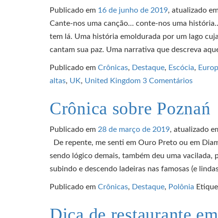
Publicado em
16 de junho de 2019
, atualizado e
Cante-nos uma canção… conte-nos uma história…
tem lá. Uma história emoldurada por um lago cuj
cantam sua paz. Uma narrativa que descreva aque
Publicado em
Crônicas
,
Destaque
,
Escócia
,
Euro
altas
,
UK
,
United Kingdom
3 Comentários
Crônica sobre Poznań
Publicado em
28 de março de 2019
, atualizado e
De repente, me senti em Ouro Preto ou em Diam
sendo lógico demais, também deu uma vacilada, p
subindo e descendo ladeiras nas famosas (e lindas
Publicado em
Crônicas
,
Destaque
,
Polônia
Etiqu
Dica de restaurante e