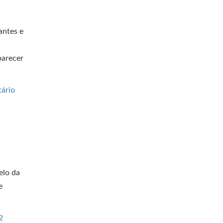
antes e
parecer
ário
elo da
e
2