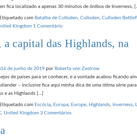
den fica localizado a apenas 30 minutos de ônibus de Inverness, [
Etiquetado com
Batalha de Culloden
,
Culloden
,
Culloden Battlef
nited Kingdom
1 Comentário
a capital das Highlands, na
m
16 de junho de 2019
por
Roberta von Zastrow
os de países para se conhecer, e a vontade acabou ficando ai
utlander – inclusive fica aqui minha dica de uma ótima série para
ss e as Highlands […]
Etiquetado com
Escócia
,
Europa
,
Europe
,
Highlands
,
Inverness
,
K
,
United Kingdom
3 Comentários
ia