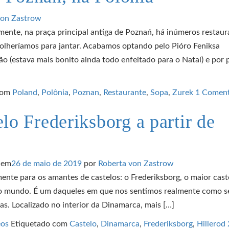
von Zastrow
mente, na praça principal antiga de Poznań, há inúmeros restaur
olheríamos para jantar. Acabamos optando pelo Pióro Feniksa
o (estava mais bonito ainda todo enfeitado para o Natal) e por 
com
Poland
,
Polônia
,
Poznan
,
Restaurante
,
Sopa
,
Zurek
1 Coment
elo Frederiksborg a partir de
o em
26 de maio de 2019
por
Roberta von Zastrow
ente para os amantes de castelos: o Frederiksborg, o maior cast
do mundo. É um daqueles em que nos sentimos realmente como s
as. Localizado no interior da Dinamarca, mais […]
eos
Etiquetado com
Castelo
,
Dinamarca
,
Frederiksborg
,
Hillerod