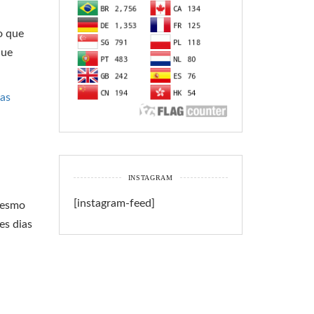
o que
que
ras
INSTAGRAM
[instagram-feed]
mesmo
es dias