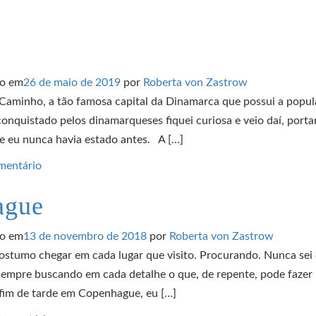
do em
26 de maio de 2019
por
Roberta von Zastrow
aminho, a tão famosa capital da Dinamarca que possui a popu
onquistado pelos dinamarqueses fiquei curiosa e veio daí, porta
e eu nunca havia estado antes. A […]
mentário
ague
do em
13 de novembro de 2018
por
Roberta von Zastrow
umo chegar em cada lugar que visito. Procurando. Nunca sei 
sempre buscando em cada detalhe o que, de repente, pode fazer
 fim de tarde em Copenhague, eu […]