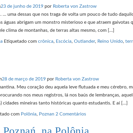
m
23 de junho de 2019
por
Roberta von Zastrow
 … uma dessas que nos traga de volta um pouco de tudo daquil
as águas abrigam um monstro misterioso e que atraem gaivotas 
le clima de montanhas, de terras altas mesmo, com […]
pa
Etiquetado com
crônica
,
Escócia
,
Outlander
,
Reino Unido
,
ter
m
28 de março de 2019
por
Roberta von Zastrow
antina. Meu coração deu aquela leve flutuada e meu cérebro, 
rocurando nos meus registros, lá nos baús de lembranças, aquel
) cidades mineiras tanto históricas quanto estudantis. E aí […]
etado com
Polônia
,
Poznan
2 Comentários
m Poznań, na Polônia