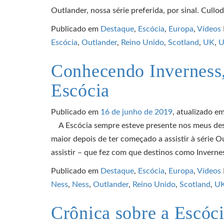
Outlander, nossa série preferida, por sinal. Cullo
Publicado em
Destaque
,
Escócia
,
Europa
,
Vídeos
Escócia
,
Outlander
,
Reino Unido
,
Scotland
,
UK
,
U
Conhecendo Inverness, 
Escócia
Publicado em
16 de junho de 2019
, atualizado e
A Escócia sempre esteve presente nos meus desej
maior depois de ter começado a assistir à série O
assistir – que fez com que destinos como Inverne
Publicado em
Destaque
,
Escócia
,
Europa
,
Vídeos
Ness
,
Ness
,
Outlander
,
Reino Unido
,
Scotland
,
U
Crônica sobre a Escóc