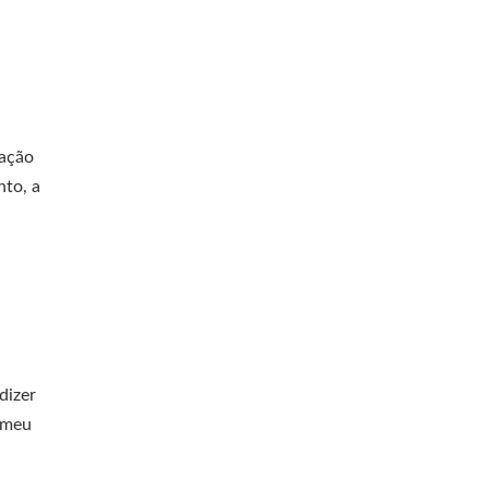
lação
nto, a
dizer
 meu