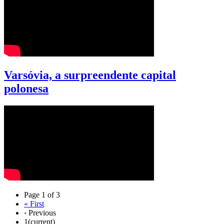
Varsóvia, a surpreendente capital
polonesa
Page 1 of 3
«
First
‹
Previous
1
(current)