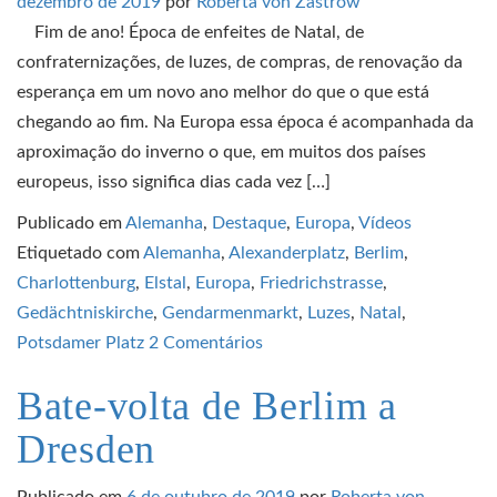
dezembro de 2019
por
Roberta von Zastrow
Fim de ano! Época de enfeites de Natal, de
confraternizações, de luzes, de compras, de renovação da
esperança em um novo ano melhor do que o que está
chegando ao fim. Na Europa essa época é acompanhada da
aproximação do inverno o que, em muitos dos países
europeus, isso significa dias cada vez […]
Publicado em
Alemanha
,
Destaque
,
Europa
,
Vídeos
Etiquetado com
Alemanha
,
Alexanderplatz
,
Berlim
,
Charlottenburg
,
Elstal
,
Europa
,
Friedrichstrasse
,
Gedächtniskirche
,
Gendarmenmarkt
,
Luzes
,
Natal
,
Potsdamer Platz
2 Comentários
Bate-volta de Berlim a
Dresden