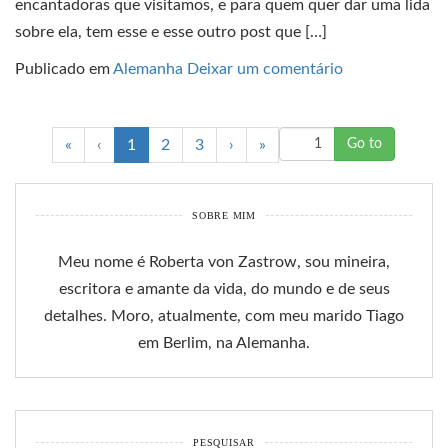
encantadoras que visitamos, e para quem quer dar uma lida
sobre ela, tem esse e esse outro post que […]
Publicado em
Alemanha
Deixar um comentário
(
«
‹
1
2
3
›
»
c
u
r
SOBRE MIM
r
e
Meu nome é Roberta von Zastrow, sou mineira,
n
escritora e amante da vida, do mundo e de seus
t
detalhes. Moro, atualmente, com meu marido Tiago
)
em Berlim, na Alemanha.
PESQUISAR