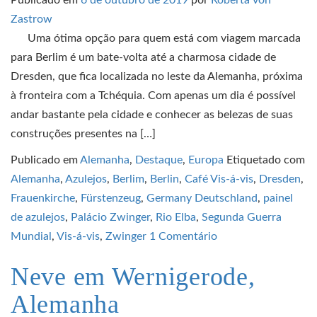
Publicado em
6 de outubro de 2019
por
Roberta von
Zastrow
Uma ótima opção para quem está com viagem marcada
para Berlim é um bate-volta até a charmosa cidade de
Dresden, que fica localizada no leste da Alemanha, próxima
à fronteira com a Tchéquia. Com apenas um dia é possível
andar bastante pela cidade e conhecer as belezas de suas
construções presentes na […]
Publicado em
Alemanha
,
Destaque
,
Europa
Etiquetado com
Alemanha
,
Azulejos
,
Berlim
,
Berlin
,
Café Vis-á-vis
,
Dresden
,
Frauenkirche
,
Fürstenzeug
,
Germany Deutschland
,
painel
de azulejos
,
Palácio Zwinger
,
Rio Elba
,
Segunda Guerra
Mundial
,
Vis-á-vis
,
Zwinger
1 Comentário
Neve em Wernigerode,
Alemanha