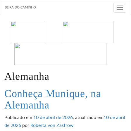
BEIRA DO CAMINHO
T
o
g
g
l
e
n
a
v
Alemanha
i
g
Conheça Munique, na
a
Alemanha
t
i
Publicado em
10 de abril de 2026
, atualizado em
10 de abril
o
de 2026
por
Roberta von Zastrow
n