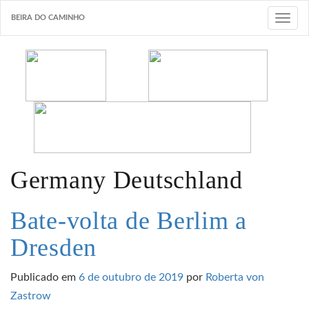
BEIRA DO CAMINHO
T
o
g
g
l
e
n
a
v
Germany Deutschland
i
g
Bate-volta de Berlim a
a
Dresden
t
i
Publicado em
6 de outubro de 2019
por
Roberta von
o
Zastrow
n