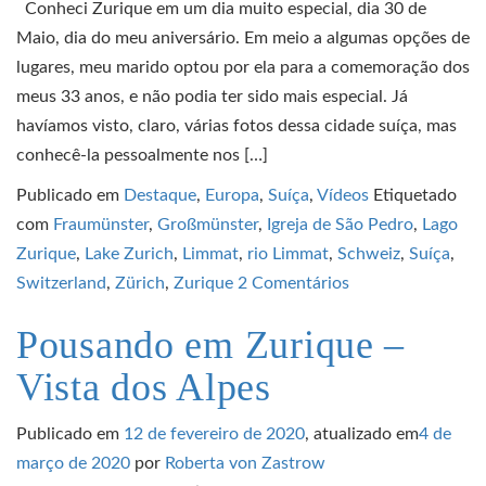
Conheci Zurique em um dia muito especial, dia 30 de
Maio, dia do meu aniversário. Em meio a algumas opções de
lugares, meu marido optou por ela para a comemoração dos
meus 33 anos, e não podia ter sido mais especial. Já
havíamos visto, claro, várias fotos dessa cidade suíça, mas
conhecê-la pessoalmente nos […]
Publicado em
Destaque
,
Europa
,
Suíça
,
Vídeos
Etiquetado
com
Fraumünster
,
Großmünster
,
Igreja de São Pedro
,
Lago
Zurique
,
Lake Zurich
,
Limmat
,
rio Limmat
,
Schweiz
,
Suíça
,
Switzerland
,
Zürich
,
Zurique
2 Comentários
Pousando em Zurique –
Vista dos Alpes
Publicado em
12 de fevereiro de 2020
, atualizado em
4 de
março de 2020
por
Roberta von Zastrow