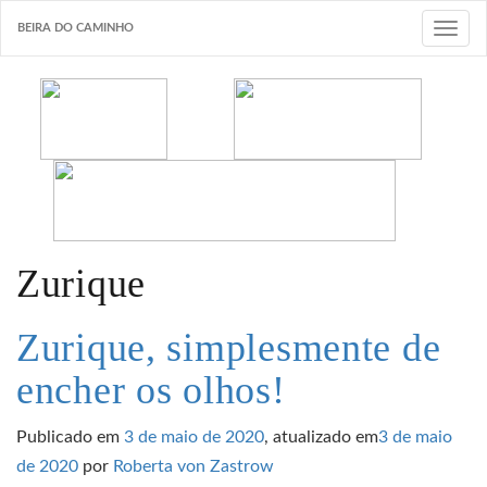
BEIRA DO CAMINHO
T
o
g
g
l
e
n
a
v
Zurique
i
g
Zurique, simplesmente de
a
encher os olhos!
t
i
Publicado em
3 de maio de 2020
, atualizado em
3 de maio
o
de 2020
por
Roberta von Zastrow
n