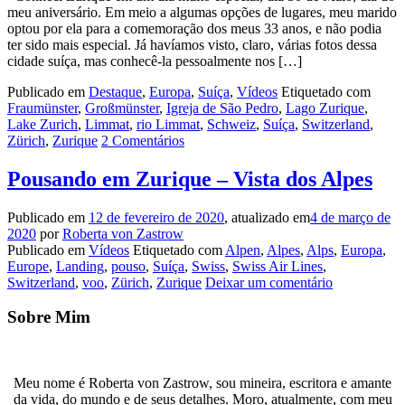
meu aniversário. Em meio a algumas opções de lugares, meu marido
optou por ela para a comemoração dos meus 33 anos, e não podia
ter sido mais especial. Já havíamos visto, claro, várias fotos dessa
cidade suíça, mas conhecê-la pessoalmente nos […]
Publicado em
Destaque
,
Europa
,
Suíça
,
Vídeos
Etiquetado com
Fraumünster
,
Großmünster
,
Igreja de São Pedro
,
Lago Zurique
,
Lake Zurich
,
Limmat
,
rio Limmat
,
Schweiz
,
Suíça
,
Switzerland
,
Zürich
,
Zurique
2 Comentários
Pousando em Zurique – Vista dos Alpes
Publicado em
12 de fevereiro de 2020
, atualizado em
4 de março de
2020
por
Roberta von Zastrow
Publicado em
Vídeos
Etiquetado com
Alpen
,
Alpes
,
Alps
,
Europa
,
Europe
,
Landing
,
pouso
,
Suíça
,
Swiss
,
Swiss Air Lines
,
Switzerland
,
voo
,
Zürich
,
Zurique
Deixar um comentário
Sobre Mim
Meu nome é Roberta von Zastrow, sou mineira, escritora e amante
da vida, do mundo e de seus detalhes. Moro, atualmente, com meu