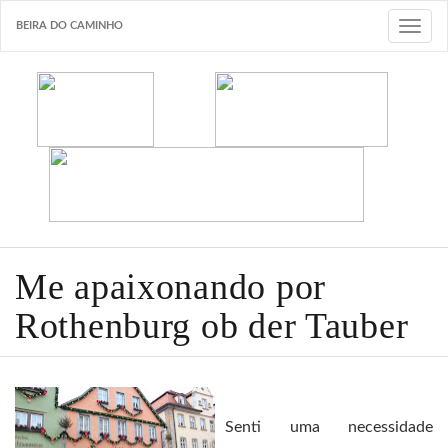
BEIRA DO CAMINHO
T
o
g
g
l
e
n
a
v
i
Me apaixonando por
g
Rothenburg ob der Tauber
a
t
i
o
Senti uma necessidade
n