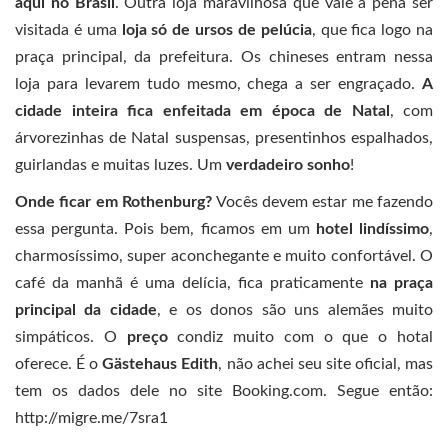
aqui no Brasil
. Outra loja maravilhosa que vale à pena ser
visitada é uma
loja só de ursos de pelúcia
, que fica logo na
praça principal, da prefeitura. Os chineses entram nessa
loja para levarem tudo mesmo, chega a ser engraçado.
A
cidade inteira fica enfeitada em época de Natal
, com
árvorezinhas de Natal suspensas, presentinhos espalhados,
guirlandas e muitas luzes. Um
verdadeiro sonho
!
Onde ficar em Rothenburg?
Vocês devem estar me fazendo
essa pergunta. Pois bem, ficamos em um
hotel lindíssimo
,
charmosíssimo, super aconchegante e muito confortável. O
café da manhã é uma delícia, fica praticamente
na praça
principal da cidade
, e os donos são uns alemães muito
simpáticos. O
preço
condiz muito com o que o hotal
oferece. É o
Gästehaus Edith
, não achei seu site oficial, mas
tem os dados dele no site Booking.com. Segue então:
http://migre.me/7sra1