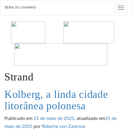
BEIRA DO CAMINHO
T
o
g
g
l
e
n
a
v
Strand
i
g
Kolberg, a linda cidade
a
litorânea polonesa
t
i
Publicado em
21 de maio de 2025
, atualizado em
21 de
o
maio de 2025
por
Roberta von Zastrow
n