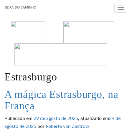
BEIRA DO CAMINHO
T
o
g
g
l
e
n
a
v
Estrasburgo
i
g
A mágica Estrasburgo, na
a
França
t
i
Publicado em
29 de agosto de 2025
, atualizado em
29 de
o
agosto de 2025
por
Roberta von Zastrow
n