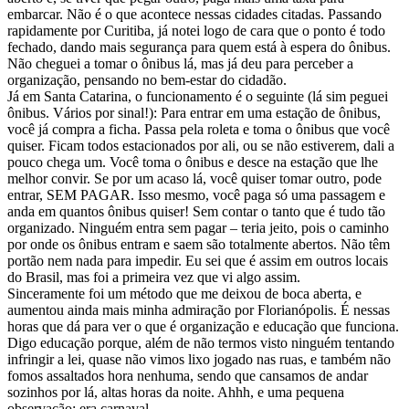
embarcar. Não é o que acontece nessas cidades citadas. Passando
rapidamente por Curitiba, já notei logo de cara que o ponto é todo
fechado, dando mais segurança para quem está à espera do ônibus.
Não cheguei a tomar o ônibus lá, mas já deu para perceber a
organização, pensando no bem-estar do cidadão.
Já em Santa Catarina, o funcionamento é o seguinte (lá sim peguei
ônibus. Vários por sinal!): Para entrar em uma estação de ônibus,
você já compra a ficha. Passa pela roleta e toma o ônibus que você
quiser. Ficam todos estacionados por ali, ou se não estiverem, dali a
pouco chega um. Você toma o ônibus e desce na estação que lhe
melhor convir. Se por um acaso lá, você quiser tomar outro, pode
entrar, SEM PAGAR. Isso mesmo, você paga só uma passagem e
anda em quantos ônibus quiser! Sem contar o tanto que é tudo tão
organizado. Ninguém entra sem pagar – teria jeito, pois o caminho
por onde os ônibus entram e saem são totalmente abertos. Não têm
portão nem nada para impedir. Eu sei que é assim em outros locais
do Brasil, mas foi a primeira vez que vi algo assim.
Sinceramente foi um método que me deixou de boca aberta, e
aumentou ainda mais minha admiração por Florianópolis. É nessas
horas que dá para ver o que é organização e educação que funciona.
Digo educação porque, além de não termos visto ninguém tentando
infringir a lei, quase não vimos lixo jogado nas ruas, e também não
fomos assaltados hora nenhuma, sendo que cansamos de andar
sozinhos por lá, altas horas da noite. Ahhh, e uma pequena
observação: era carnaval.