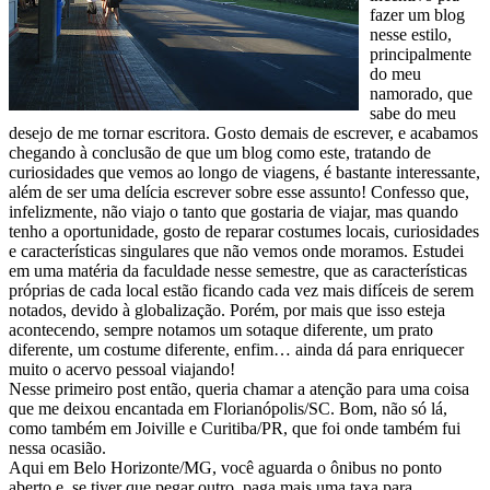
fazer um blog
nesse estilo,
principalmente
do meu
namorado, que
sabe do meu
desejo de me tornar escritora. Gosto demais de escrever, e acabamos
chegando à conclusão de que um blog como este, tratando de
curiosidades que vemos ao longo de viagens, é bastante interessante,
além de ser uma delícia escrever sobre esse assunto! Confesso que,
infelizmente, não viajo o tanto que gostaria de viajar, mas quando
tenho a oportunidade, gosto de reparar costumes locais, curiosidades
e características singulares que não vemos onde moramos. Estudei
em uma matéria da faculdade nesse semestre, que as características
próprias de cada local estão ficando cada vez mais difíceis de serem
notados, devido à globalização. Porém, por mais que isso esteja
acontecendo, sempre notamos um sotaque diferente, um prato
diferente, um costume diferente, enfim… ainda dá para enriquecer
muito o acervo pessoal viajando!
Nesse primeiro post então, queria chamar a atenção para uma coisa
que me deixou encantada em Florianópolis/SC. Bom, não só lá,
como também em Joiville e Curitiba/PR, que foi onde também fui
nessa ocasião.
Aqui em Belo Horizonte/MG, você aguarda o ônibus no ponto
aberto e, se tiver que pegar outro, paga mais uma taxa para