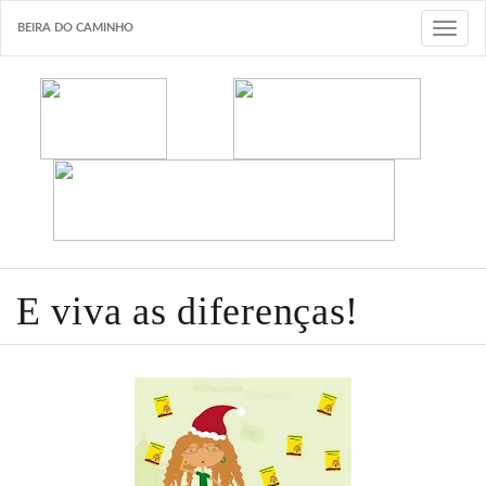
BEIRA DO CAMINHO
T
o
g
g
l
e
n
a
v
i
E viva as diferenças!
g
a
t
i
o
n