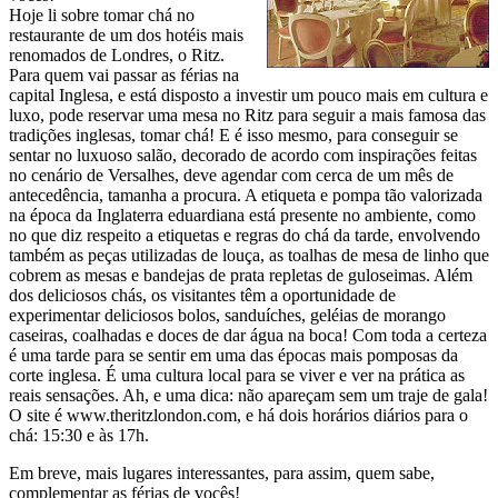
Hoje li sobre tomar chá no
restaurante de um dos hotéis mais
renomados de Londres, o Ritz.
Para quem vai passar as férias na
capital Inglesa, e está disposto a investir um pouco mais em cultura e
luxo, pode reservar uma mesa no Ritz para seguir a mais famosa das
tradições inglesas, tomar chá! E é isso mesmo, para conseguir se
sentar no luxuoso salão, decorado de acordo com inspirações feitas
no cenário de Versalhes, deve agendar com cerca de um mês de
antecedência, tamanha a procura. A etiqueta e pompa tão valorizada
na época da Inglaterra eduardiana está presente no ambiente, como
no que diz respeito a etiquetas e regras do chá da tarde, envolvendo
também as peças utilizadas de louça, as toalhas de mesa de linho que
cobrem as mesas e bandejas de prata repletas de guloseimas. Além
dos deliciosos chás, os visitantes têm a oportunidade de
experimentar deliciosos bolos, sanduíches, geléias de morango
caseiras, coalhadas e doces de dar água na boca! Com toda a certeza
é uma tarde para se sentir em uma das épocas mais pomposas da
corte inglesa. É uma cultura local para se viver e ver na prática as
reais sensações. Ah, e uma dica: não apareçam sem um traje de gala!
O site é www.theritzlondon.com, e há dois horários diários para o
chá: 15:30 e às 17h.
Em breve, mais lugares interessantes, para assim, quem sabe,
complementar as férias de vocês!