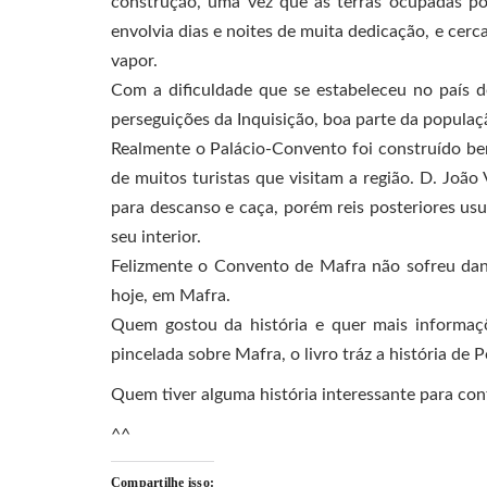
construção, uma vez que as terras ocupadas por
envolvia dias e noites de muita dedicação, e cer
vapor.
Com a dificuldade que se estabeleceu no país de
perseguições da Inquisição, boa parte da populaç
Realmente o Palácio-Convento foi construído be
de muitos turistas que visitam a região. D. Joã
para descanso e caça, porém reis posteriores u
seu interior.
Felizmente o Convento de Mafra não sofreu dano
hoje, em Mafra.
Quem gostou da história e quer mais informaçõ
pincelada sobre Mafra, o livro tráz a história de 
Quem tiver alguma história interessante para c
^^
Compartilhe isso: