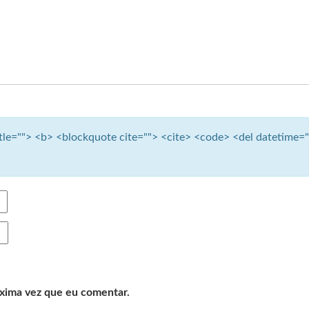
title=""> <b> <blockquote cite=""> <cite> <code> <del datetime=
óxima vez que eu comentar.