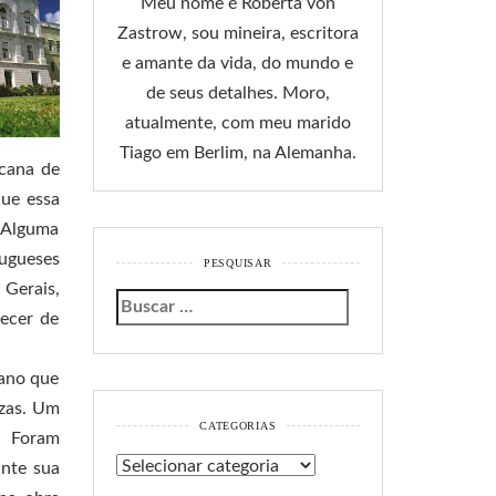
Meu nome é Roberta von
Zastrow, sou mineira, escritora
e amante da vida, do mundo e
de seus detalhes. Moro,
atualmente, com meu marido
Tiago em Berlim, na Alemanha.
 cana de
que essa
 Alguma
ugueses
PESQUISAR
 Gerais,
uecer de
lano que
ezas. Um
CATEGORIAS
. Foram
Categorias
ante sua