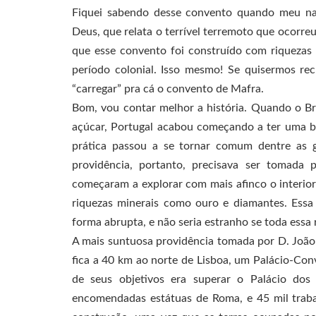
Fiquei sabendo desse convento quando meu nam
Deus, que relata o terrível terremoto que ocorr
que esse convento foi construído com riquezas 
período colonial. Isso mesmo! Se quisermos rec
“carregar” pra cá o convento de Mafra.
Bom, vou contar melhor a história. Quando o Bra
açúcar, Portugal acabou começando a ter uma bai
prática passou a se tornar comum dentre as 
providência, portanto, precisava ser tomada 
começaram a explorar com mais afinco o interior
riquezas minerais como ouro e diamantes. Essa 
forma abrupta, e não seria estranho se toda essa 
A mais suntuosa providência tomada por D. João 
fica a 40 km ao norte de Lisboa, um Palácio-Co
de seus objetivos era superar o Palácio do
encomendadas estátuas de Roma, e 45 mil trabal