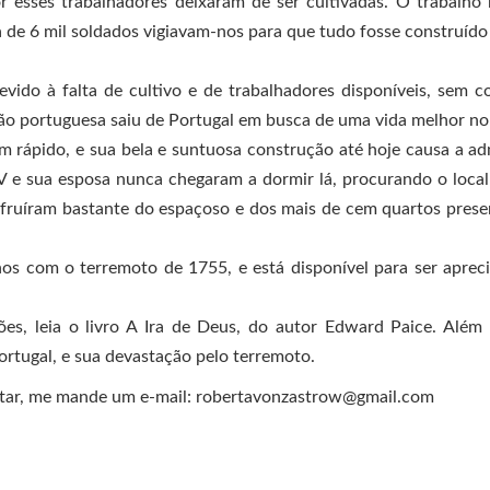
 esses trabalhadores deixaram de ser cultivadas. O trabalho
ca de 6 mil soldados vigiavam-nos para que tudo fosse construído
vido à falta de cultivo e de trabalhadores disponíveis, sem c
ão portuguesa saiu de Portugal em busca de uma vida melhor no 
m rápido, e sua bela e suntuosa construção até hoje causa a a
o V e sua esposa nunca chegaram a dormir lá, procurando o loca
sufruíram bastante do espaçoso e dos mais de cem quartos pres
s com o terremoto de 1755, e está disponível para ser aprec
es, leia o livro A Ira de Deus, do autor Edward Paice. Alé
Portugal, e sua devastação pelo terremoto.
ontar, me mande um e-mail: robertavonzastrow@gmail.com