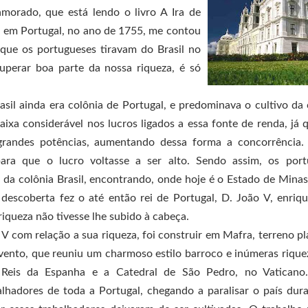
orado, que está lendo o livro A Ira de
eu em Portugal, no ano de 1755, me contou
que os portugueses tiravam do Brasil no
uperar boa parte da nossa riqueza, é só
sil ainda era colônia de Portugal, e predominava o cultivo da
xa considerável nos lucros ligados a essa fonte de renda, já 
grandes potências, aumentando dessa forma a concorrência.
para que o lucro voltasse a ser alto. Sendo assim, os port
 da colônia Brasil, encontrando, onde hoje é o Estado de Minas
descoberta fez o até então rei de Portugal, D. João V, enriq
riqueza não tivesse lhe subido à cabeça.
V com relação a sua riqueza, foi construir em Mafra, terreno p
nvento, que reuniu um charmoso estilo barroco e inúmeras riqu
s Reis da Espanha e a Catedral de São Pedro, no Vaticano
hadores de toda a Portugal, chegando a paralisar o país dur