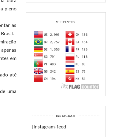
 na obra
 a pleno
VISITANTES
ontar as
Brasil.
dmiração
l apenas
entes em
iado até
m de uma
INSTAGRAM
[instagram-feed]